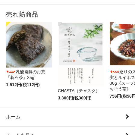
売れ筋商品
乳酸発酵のお茶
巡りのス
「碁石茶」25g
実とルイボス
30g《スー
1,512円(税112円)
ちそう茶》
CHASTA（チャスタ）
756円(税56円
3,300円(税300円)
ホーム