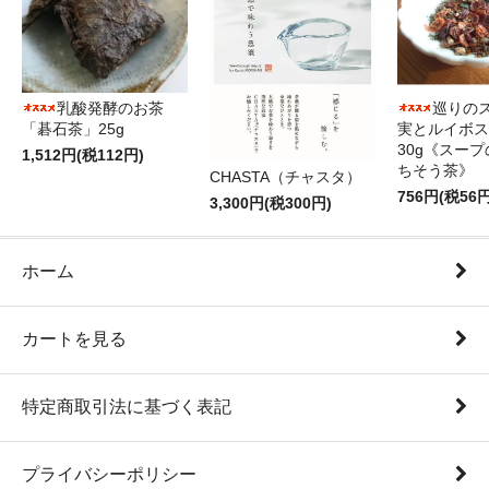
乳酸発酵のお茶
巡りのス
「碁石茶」25g
実とルイボス
30g《スー
1,512円(税112円)
ちそう茶》
CHASTA（チャスタ）
756円(税56円
3,300円(税300円)
ホーム
カートを見る
特定商取引法に基づく表記
プライバシーポリシー