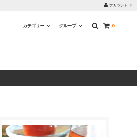
アカウント
カテゴリー
グループ
0
SHI》
日本の急須・ほうろく・茶器 他