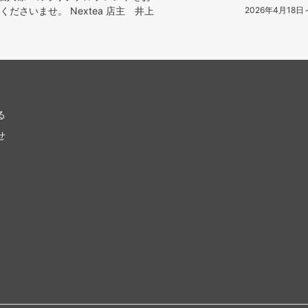
ださいませ。 Nextea 店主 井上
2026年4月18
る
せ