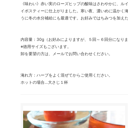
《味わい》赤い実のローズヒップの酸味はさわやかに、ル
イボスティーに仕上がりました。寒い夜、濃いめに温かく
うに冬の水分補給にも最適です。お好みではちみつを加え
内容量：30g（お好みによりますが、５回～６回分になり
※徳用サイズもございます。
卸を要望の方は、メールでお問い合わせください。
淹れ方：ハーブをよく混ぜてからご使用ください。
ホットの場合…大さじ１杯