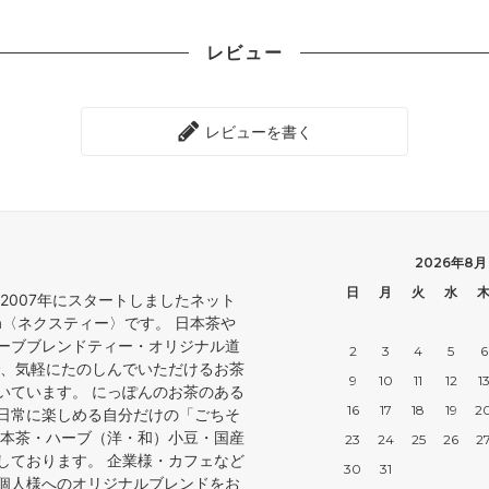
レビュー
レビューを書く
2026年8月
日
月
火
水
2007年にスタートしましたネット
ea〈ネクスティー〉です。 日本茶や
ーブブレンドティー・オリジナル道
2
3
4
5
6
で、気軽にたのしんでいただけるお茶
9
10
11
12
1
いています。 にっぽんのお茶のある
16
17
18
19
2
日常に楽しめる自分だけの「ごちそ
日本茶・ハーブ（洋・和）小豆・国産
23
24
25
26
2
しております。 企業様・カフェなど
30
31
個人様へのオリジナルブレンドをお