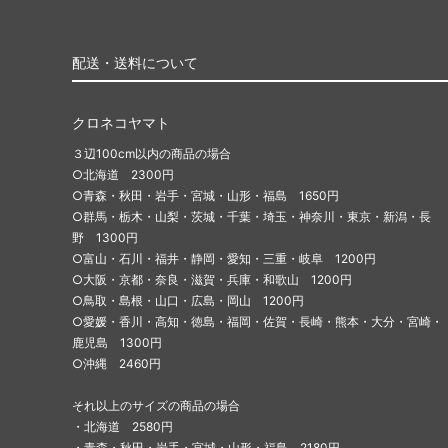
配送・送料について
クロネコヤマト
３辺100cm以内の商品の場合
○北海道 2300円
○青森・秋田・岩手・宮城・山形・福島 1650円
○群馬・栃木・山梨・茨城・千葉・埼玉・神奈川・東京・新潟・長
野 1300円
○富山・石川・福井・静岡・愛知・三重・岐阜 1200円
○大阪・京都・奈良・滋賀・兵庫・和歌山 1200円
○鳥取・島根・山口・広島・岡山 1200円
○愛媛・香川・高知・徳島・福岡・佐賀・長崎・熊本・大分・宮崎・
鹿児島 1300円
○沖縄 2460円
それ以上のサイズの商品の場合
・北海道 2580円
・青森・秋田・岩手・宮城・山形・福島 2180円