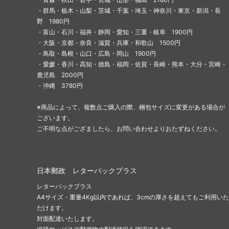
・群馬・栃木・山梨・茨城・千葉・埼玉・神奈川・東京・新潟・長
野 1980円
・富山・石川・福井・静岡・愛知・三重・岐阜 1900円
・大阪・京都・奈良・滋賀・兵庫・和歌山 1500円
・鳥取・島根・山口・広島・岡山 1900円
・愛媛・香川・高知・徳島・福岡・佐賀・長崎・熊本・大分・宮崎・
鹿児島 2000円
・沖縄 3780円
※商品によって、複数点ご購入の際、梱包サイズに変更がある場合が
ございます。
ご不明な点がござましたら、お問い合わせよりおたずねください。
日本郵政 レターパックプラス
レターパックプラス
A4サイズ・重量4Kg以内であれば、3cmの厚さを超えてもご利用いた
だけます。
対面配達いたします。