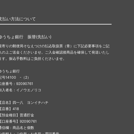
支払い方法について
ゆうちょ銀行 振替(先払い)
最寄りの郵便局そなえつけの払込取扱票（青）に下記必要事項をご記
入の上ご送金くださいませ。ご入金確認後商品を確保して発送いたし
ます。振込手数料はご負担くださいませ。
ゆうちょ銀行
記号14100 -（2）
口座番号：92090761
加入者名：イノウエノリコ
【店名】四一八 ヨンイチハチ
【店番】418
【預金種目】普通貯金
【口座番号】92090761
通信欄：商品名と個数
ご依頼人：ご住所・お名前・電話番号